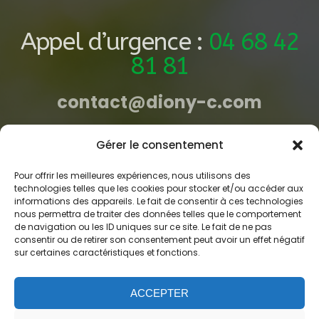
Appel d’urgence :
04 68 42
81 81
contact@diony-c.com
Gérer le consentement
SIEGE SOCIAL
Magasin Narbonne
Pour offrir les meilleures expériences, nous utilisons des
technologies telles que les cookies pour stocker et/ou accéder aux
120 RD 6009 – Route de Perpignan
informations des appareils. Le fait de consentir à ces technologies
11100 NARBONNE
nous permettra de traiter des données telles que le comportement
de navigation ou les ID uniques sur ce site. Le fait de ne pas
consentir ou de retirer son consentement peut avoir un effet négatif
Magasin Pézénas
sur certaines caractéristiques et fonctions.
ZA les Rodettes
34120 PEZENAS
ACCEPTER