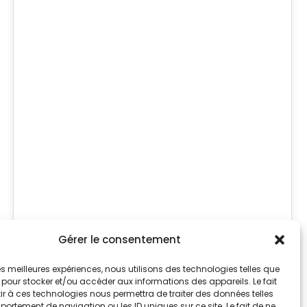
02
MAI 2024
Gérer le consentement
Filtration
 les meilleures expériences, nous utilisons des technologies telles que
 pour stocker et/ou accéder aux informations des appareils. Le fait
r à ces technologies nous permettra de traiter des données telles
ortement de navigation ou les ID uniques sur ce site. Le fait de ne