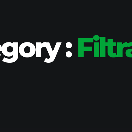
gory :
Filt